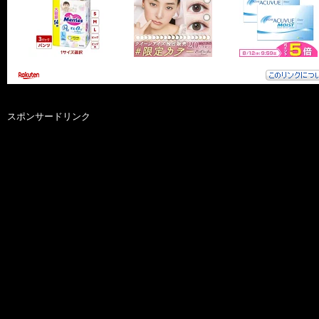
スポンサードリンク