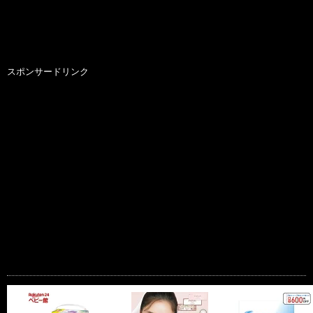
スポンサードリンク