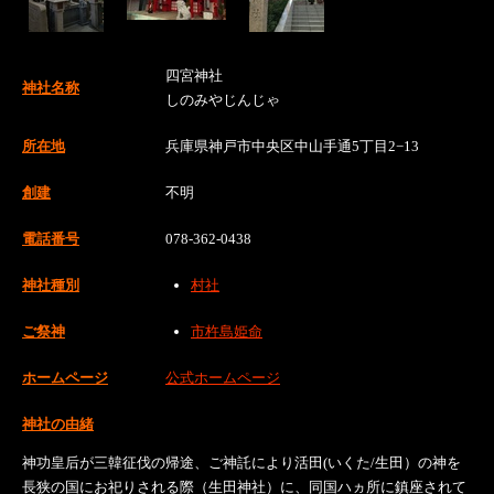
四宮神社
神社名称
しのみやじんじゃ
所在地
兵庫県神戸市中央区中山手通5丁目2−13
創建
不明
電話番号
078-362-0438
神社種別
村社
ご祭神
市杵島姫命
ホームページ
公式ホームページ
神社の由緒
神功皇后が三韓征伐の帰途、ご神託により活田(いくた/生田）の神を
長狭の国にお祀りされる際（生田神社）に、同国ハヵ所に鎮座されて