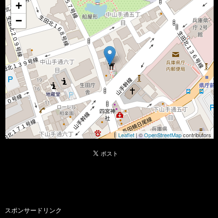
+
−
Leaflet
| ©
OpenStreetMap
contributors
スポンサードリンク