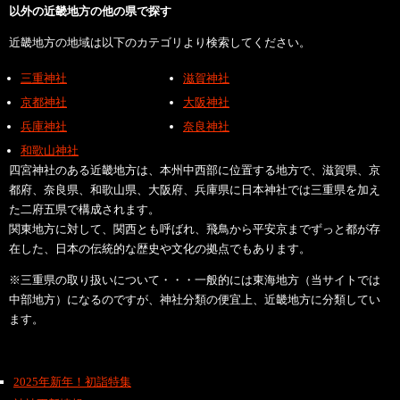
以外の近畿地方の他の県で探す
近畿地方の地域は以下のカテゴリより検索してください。
三重神社
滋賀神社
京都神社
大阪神社
兵庫神社
奈良神社
和歌山神社
四宮神社のある近畿地方は、本州中西部に位置する地方で、滋賀県、京
都府、奈良県、和歌山県、大阪府、兵庫県に日本神社では三重県を加え
た二府五県で構成されます。
関東地方に対して、関西とも呼ばれ、飛鳥から平安京までずっと都が存
在した、日本の伝統的な歴史や文化の拠点でもあります。
※三重県の取り扱いについて・・・一般的には東海地方（当サイトでは
中部地方）になるのですが、神社分類の便宜上、近畿地方に分類してい
ます。
2025年新年！初詣特集