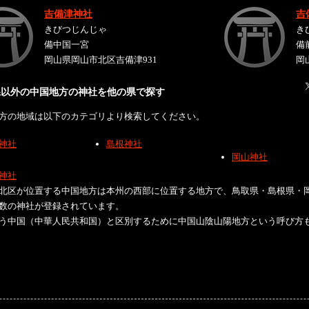
吉備津神社
吉
きびつじんじゃ
き
備中国一宮
備
岡山県岡山市北区吉備津931
岡
県以外の中国地方の神社を他の県で探す
方の地域は以下のカテゴリより検索してください。
神社
島根神社
岡山神社
神社
北区が位置する中国地方は本州の西部に位置する地方で、鳥取県・島根県・
数の神社が登録されています。
う中国（中華人民共和国）と区別するために中国山陰山陽地方という呼び方