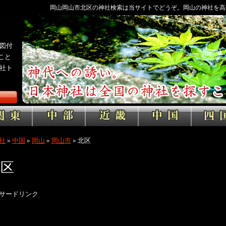
岡山岡山市北区の神社検索は当サイトでどうぞ。岡山の神社を高
図付
こと
社ト
社
»
中国
»
岡山
»
岡山市
»
北区
北区
サードリンク