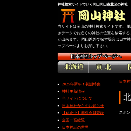
神社検索サイトでいく岡山岡山市北区の神社
当サイトは岡山の神社検索サイトです。 地
きデータでお近くの神社の位置を検索する
が出来ます。 岡山以外で探す場合は日本神
ップページよりお探し下さい。
日本神
2025年新年！初詣特集
神社更新情報
当サイトについて
日本神社からのお知らせ
スポン
【休止中】無料会員登録
全国一宮総覧
日本神話の世界