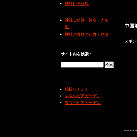
神社用語辞典
神社ご祭神・神名・人名一
中国
覧
神社の参拝の仕方・作法
スポン
サイト内を検索：
鶴橋いんふぉ
大阪のビアガーデン
東京のビアガーデン