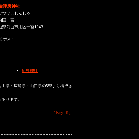
備津彦神社
びつひこじんじゃ
前国一宮
山県岡山市北区一宮1043
広島神社
岡山県・広島県・山口県の5県より構成さ
もあります。
^ Page Top