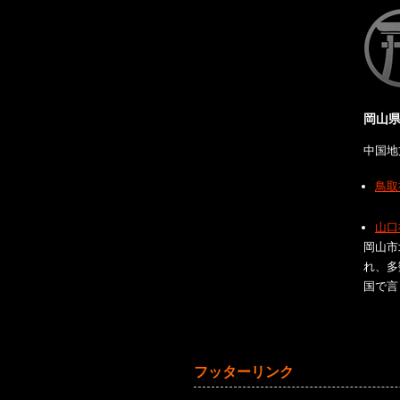
岡山
中国地
鳥取
山口
岡山市
れ、多
国で言
フッターリンク