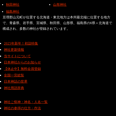
秋田神社
山形神社
福島神社
亘理郡山元町が位置する北海道・東北地方は本州最北端に位置する地方
で、青森県、岩手県、宮城県、秋田県、山形県、福島県の6県＋北海道で
構成され、多数の神社が登録されています。
2025年新年！初詣特集
神社更新情報
当サイトについて
日本神社からのお知らせ
【休止中】無料会員登録
全国一宮総覧
日本神話の世界
神社用語辞典
神社ご祭神・神名・人名一覧
神社の参拝の仕方・作法