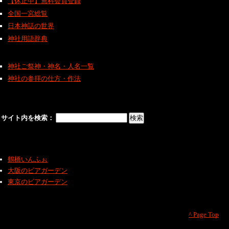
【休止中】無料会員登録
全国一宮総覧
日本神話の世界
神社用語辞典
神社ご祭神・神名・人名一覧
神社の参拝の仕方・作法
サイト内を検索：
鶴橋いんふぉ
大阪のビアガーデン
東京のビアガーデン
^ Page Top