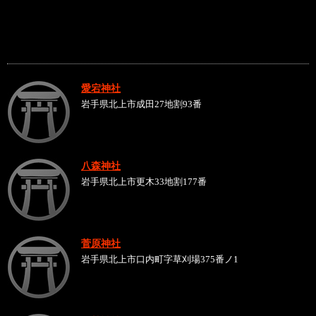
愛宕神社
岩手県北上市成田27地割93番
八森神社
岩手県北上市更木33地割177番
菅原神社
岩手県北上市口内町字草刈場375番ノ1