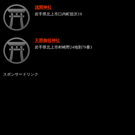
浅間神社
岩手県北上市口内町舘沢19
天照御祖神社
岩手県北上市村崎野24地割79番3
スポンサードリンク