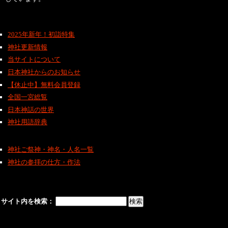
2025年新年！初詣特集
神社更新情報
当サイトについて
日本神社からのお知らせ
【休止中】無料会員登録
全国一宮総覧
日本神話の世界
神社用語辞典
神社ご祭神・神名・人名一覧
神社の参拝の仕方・作法
サイト内を検索：