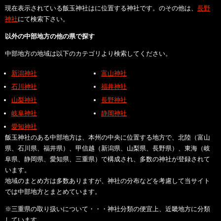
現在表示されている飯玉神社はに位置する神社です。のその他は、
長野
神社
にて検索下さい。
以外の中部地方の他の県で探す
中部地方の地域は以下のカテゴリより検索してください。
新潟神社
富山神社
石川神社
福井神社
山梨神社
長野神社
岐阜神社
静岡神社
愛知神社
飯玉神社のある中部地方は、本州の中央に位置する地方で、北陸（富山
県、石川県、福井県）、甲信越（新潟県、山梨県、長野県）、東海（岐
阜県、静岡県、愛知県、三重県）で構成され、多数の神社が登録されて
います。
地域のまとめ方は多数ありますが、神社の分布などを考慮して当サイト
では中部地方とまとめています。
※三重県の取り扱いについて・・・神社分類の便宜上、近畿地方に分類
しています。