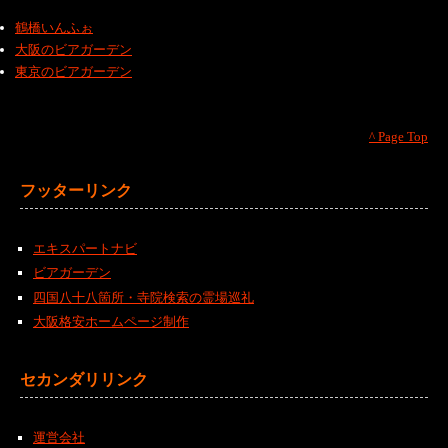
鶴橋いんふぉ
大阪のビアガーデン
東京のビアガーデン
^ Page Top
フッターリンク
エキスパートナビ
ビアガーデン
四国八十八箇所・寺院検索の霊場巡礼
大阪格安ホームページ制作
セカンダリリンク
運営会社