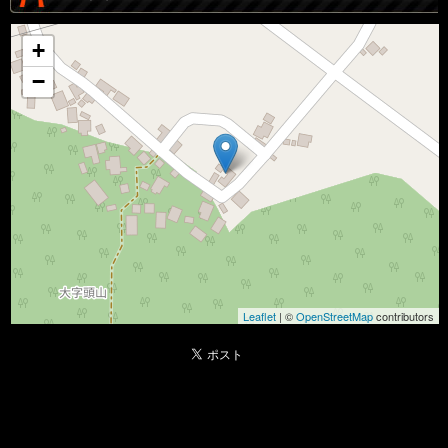
+
−
Leaflet
| ©
OpenStreetMap
contributors