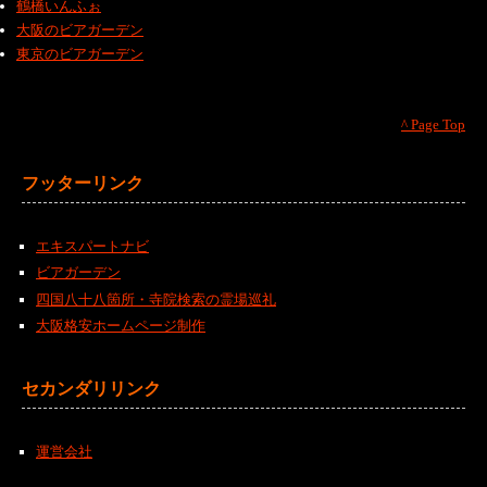
鶴橋いんふぉ
大阪のビアガーデン
東京のビアガーデン
^ Page Top
フッターリンク
エキスパートナビ
ビアガーデン
四国八十八箇所・寺院検索の霊場巡礼
大阪格安ホームページ制作
セカンダリリンク
運営会社