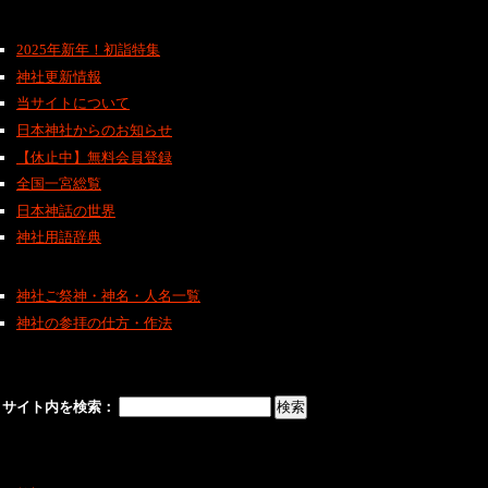
2025年新年！初詣特集
神社更新情報
当サイトについて
日本神社からのお知らせ
【休止中】無料会員登録
全国一宮総覧
日本神話の世界
神社用語辞典
神社ご祭神・神名・人名一覧
神社の参拝の仕方・作法
サイト内を検索：