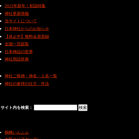
2025年新年！初詣特集
神社更新情報
当サイトについて
日本神社からのお知らせ
【休止中】無料会員登録
全国一宮総覧
日本神話の世界
神社用語辞典
神社ご祭神・神名・人名一覧
神社の参拝の仕方・作法
サイト内を検索：
鶴橋いんふぉ