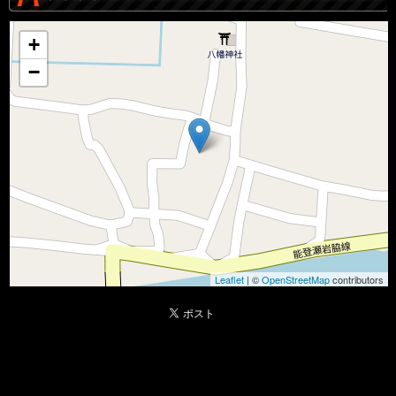
+
−
Leaflet
| ©
OpenStreetMap
contributors