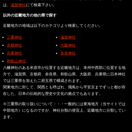
は、
滋賀神社
にて検索下さい。
以外の近畿地方の他の県で探す
近畿地方の地域は以下のカテゴリより検索してください。
三重神社
滋賀神社
京都神社
大阪神社
兵庫神社
奈良神社
和歌山神社
八幡神社のある米原市が位置する近畿地方は、本州中西部に位置する地
方で、滋賀県、京都府、奈良県、和歌山県、大阪府、兵庫県に日本神社
では三重県を加えた二府五県で構成されます。
関東地方に対して、関西とも呼ばれ、飛鳥から平安京までずっと都が存
在した、日本の伝統的な歴史や文化の拠点でもあります。
※三重県の取り扱いについて・・・一般的には東海地方（当サイトでは
中部地方）になるのですが、神社分類の便宜上、近畿地方に分類してい
ます。