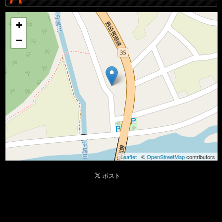
+
−
Leaflet
| ©
OpenStreetMap
contributors