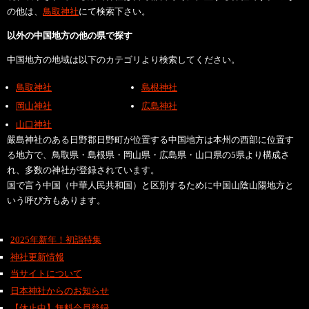
の他は、
鳥取神社
にて検索下さい。
以外の中国地方の他の県で探す
中国地方の地域は以下のカテゴリより検索してください。
鳥取神社
島根神社
岡山神社
広島神社
山口神社
嚴島神社のある日野郡日野町が位置する中国地方は本州の西部に位置す
る地方で、鳥取県・島根県・岡山県・広島県・山口県の5県より構成さ
れ、多数の神社が登録されています。
国で言う中国（中華人民共和国）と区別するために中国山陰山陽地方と
いう呼び方もあります。
2025年新年！初詣特集
神社更新情報
当サイトについて
日本神社からのお知らせ
【休止中】無料会員登録