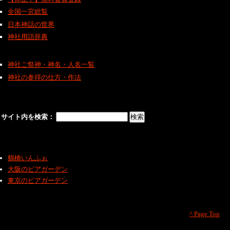
全国一宮総覧
日本神話の世界
神社用語辞典
神社ご祭神・神名・人名一覧
神社の参拝の仕方・作法
サイト内を検索：
鶴橋いんふぉ
大阪のビアガーデン
東京のビアガーデン
^ Page Top