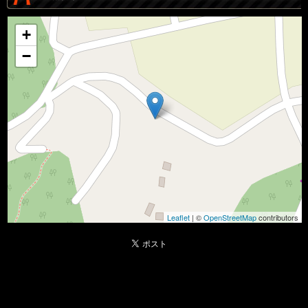
+
−
Leaflet
| ©
OpenStreetMap
contributors