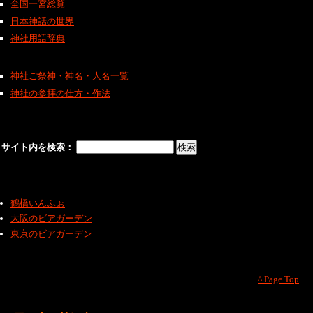
全国一宮総覧
日本神話の世界
神社用語辞典
神社ご祭神・神名・人名一覧
神社の参拝の仕方・作法
サイト内を検索：
鶴橋いんふぉ
大阪のビアガーデン
東京のビアガーデン
^ Page Top