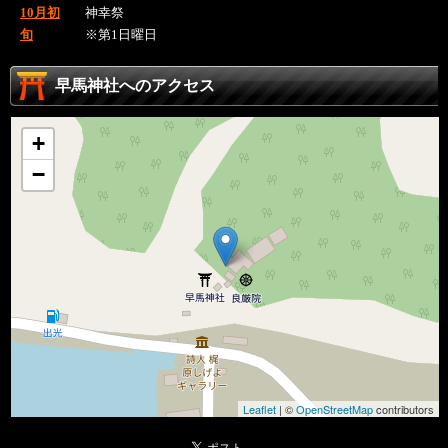
10月初
神幸祭
旬
※第1日曜日
早馬神社へのアクセス
+
−
Leaflet
| ©
OpenStreetMap
contributors