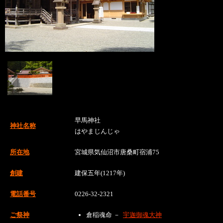
早馬神社
神社名称
はやまじんじゃ
所在地
宮城県気仙沼市唐桑町宿浦75
創建
建保五年(1217年)
電話番号
0226-32-2321
ご祭神
倉稲魂命 －
宇迦御魂大神