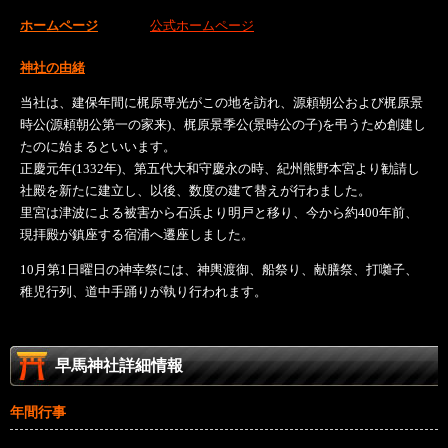
ホームページ
公式ホームページ
神社の由緒
当社は、建保年間に梶原専光がこの地を訪れ、源頼朝公および梶原景
時公(源頼朝公第一の家来)、梶原景季公(景時公の子)を弔うため創建し
たのに始まるといいます。
正慶元年(1332年)、第五代大和守慶永の時、紀州熊野本宮より勧請し
社殿を新たに建立し、以後、数度の建て替えが行わました。
里宮は津波による被害から石浜より明戸と移り、今から約400年前、
現拝殿が鎮座する宿浦へ遷座しました。
10月第1日曜日の神幸祭には、神輿渡御、船祭り、献膳祭、打囃子、
稚児行列、道中手踊りが執り行われます。
早馬神社詳細情報
年間行事