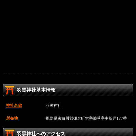
羽黒神社基本情報
神社名称
羽黒神社
所在地
福島県東白川郡棚倉町大字漆草字中折戸177番
羽黒神社へのアクセス