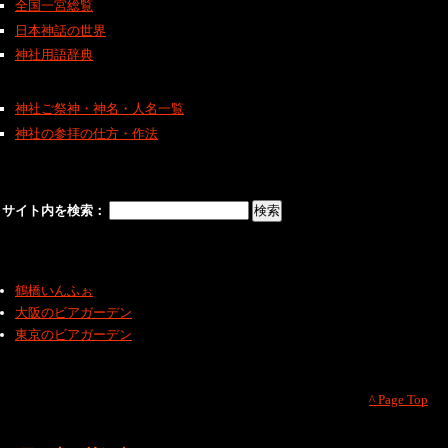
全国一宮総覧
日本神話の世界
神社用語辞典
神社ご祭神・神名・人名一覧
神社の参拝の仕方・作法
サイト内を検索：
鶴橋いんふぉ
大阪のビアガーデン
東京のビアガーデン
^ Page Top