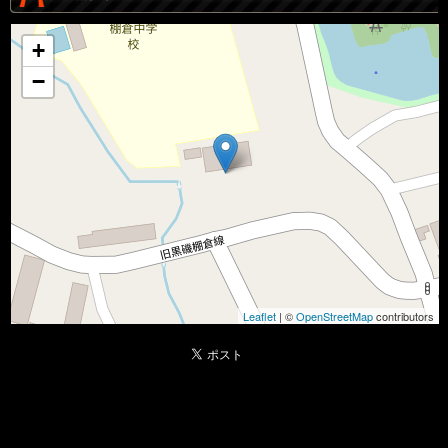
+
−
Leaflet
| ©
OpenStreetMap
contributors