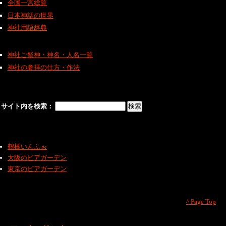
全国一宮総覧
日本神話の世界
神社用語辞典
神社ご祭神・神名・人名一覧
神社の参拝の仕方・作法
サイト内を検索：
鶴橋いんふぉ
大阪のビアガーデン
東京のビアガーデン
^ Page Top