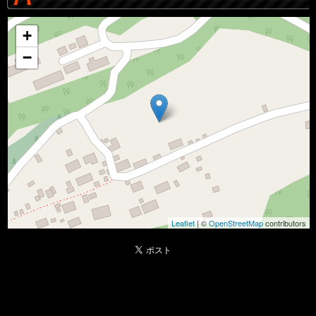
+
−
Leaflet
| ©
OpenStreetMap
contributors