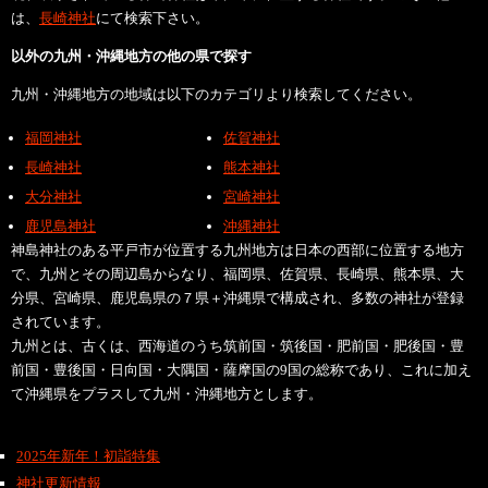
は、
長崎神社
にて検索下さい。
以外の九州・沖縄地方の他の県で探す
九州・沖縄地方の地域は以下のカテゴリより検索してください。
福岡神社
佐賀神社
長崎神社
熊本神社
大分神社
宮崎神社
鹿児島神社
沖縄神社
神島神社のある平戸市が位置する九州地方は日本の西部に位置する地方
で、九州とその周辺島からなり、福岡県、佐賀県、長崎県、熊本県、大
分県、宮崎県、鹿児島県の７県＋沖縄県で構成され、多数の神社が登録
されています。
九州とは、古くは、西海道のうち筑前国・筑後国・肥前国・肥後国・豊
前国・豊後国・日向国・大隅国・薩摩国の9国の総称であり、これに加え
て沖縄県をプラスして九州・沖縄地方とします。
2025年新年！初詣特集
神社更新情報