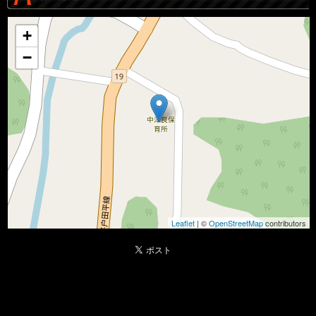
+
−
Leaflet
| ©
OpenStreetMap
contributors