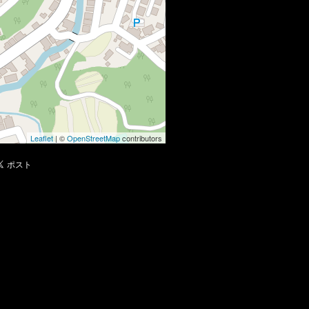
Leaflet
| ©
OpenStreetMap
contributors