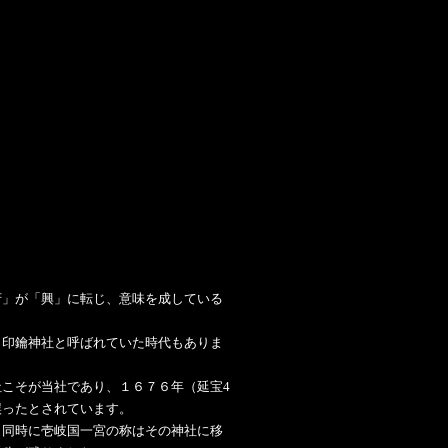
府」が「興」に転じ、意味を成している
、印鑰神社と呼ばれていた時代もありま
こそが当社であり、１６７６年（延宝4
誤ったとされています。
と同時に壱岐国一宮の称はその神社に移