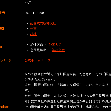
不詳
番号
0920-47-3700
延喜式内明神大社
種別
一宮
村社
足仲彦命 －
仲哀天皇
神
息長足姫命 －
神功皇后
ムページ
公式ホームページ
かつては当社の近くに壱岐国府があったとされ、その「国
と考えられています。
また、国府の蔵の鍵、「印鑰」を保管していたこともあり
す。
ただ、近年の研究によると式内名神大社である天手長男神社
年）に式内社を調査した神道家橘三喜が興と與（与）を見
の由緒
その際壱岐市内の天手長男神社が若宮社に比定され、それ