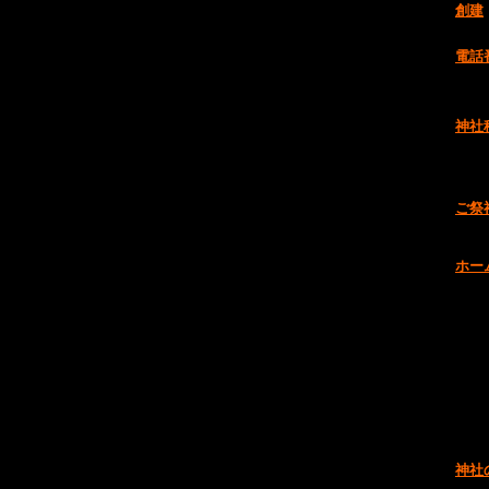
創建
電話
神社
ご祭
ホー
神社