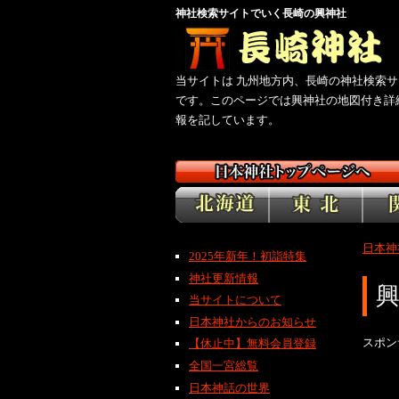
神社検索サイトでいく長崎の興神社
当サイトは 九州地方内、長崎の神社検索サ
です。このページでは興神社の地図付き詳
報を記しています。
日本神
2025年新年！初詣特集
神社更新情報
当サイトについて
日本神社からのお知らせ
スポン
【休止中】無料会員登録
全国一宮総覧
日本神話の世界