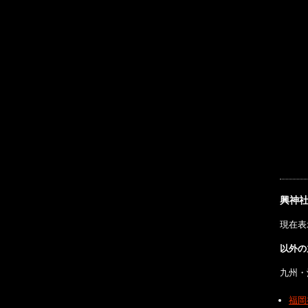
興神
現在表
以外の
九州・
福岡