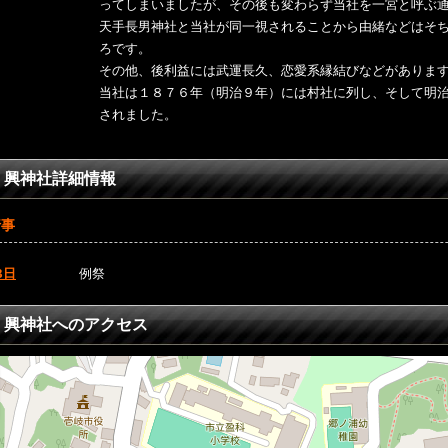
ってしまいましたが、その後も変わらず当社を一宮と呼ぶ
天手長男神社と当社が同一視されることから由緒などはそ
ろです。
その他、後利益には武運長久、恋愛系縁結びなどがありま
当社は１８７６年（明治９年）には村社に列し、そして明
されました。
興神社詳細情報
行事
3日
例祭
興神社へのアクセス