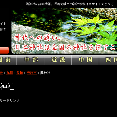
興神社の詳細情報。長崎壱岐市の神社検索は当サイトでどうぞ。
イト
細情
社
»
九州
»
長崎
»
壱岐市
»
興神社
興神社
サードリンク