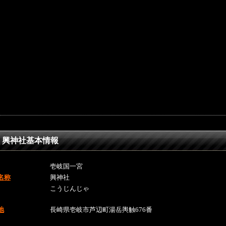
興神社基本情報
壱岐国一宮
名称
興神社
こうじんじゃ
地
長崎県壱岐市芦辺町湯岳輿触676番