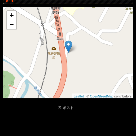
+
−
Leaflet
| ©
OpenStreetMap
contributors