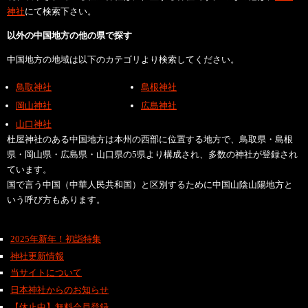
神社
にて検索下さい。
以外の中国地方の他の県で探す
中国地方の地域は以下のカテゴリより検索してください。
鳥取神社
島根神社
岡山神社
広島神社
山口神社
杜屋神社のある中国地方は本州の西部に位置する地方で、鳥取県・島根
県・岡山県・広島県・山口県の5県より構成され、多数の神社が登録され
ています。
国で言う中国（中華人民共和国）と区別するために中国山陰山陽地方と
いう呼び方もあります。
2025年新年！初詣特集
神社更新情報
当サイトについて
日本神社からのお知らせ
【休止中】無料会員登録