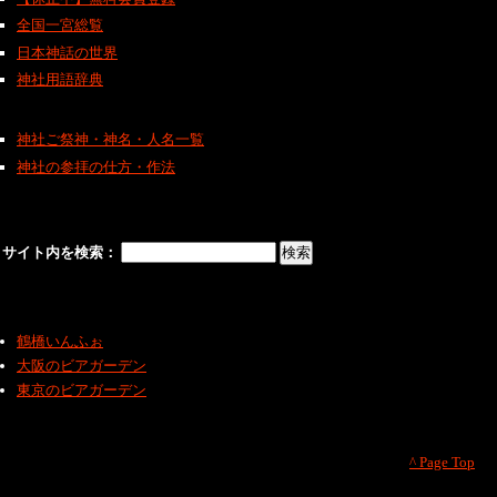
全国一宮総覧
日本神話の世界
神社用語辞典
神社ご祭神・神名・人名一覧
神社の参拝の仕方・作法
サイト内を検索：
鶴橋いんふぉ
大阪のビアガーデン
東京のビアガーデン
^ Page Top