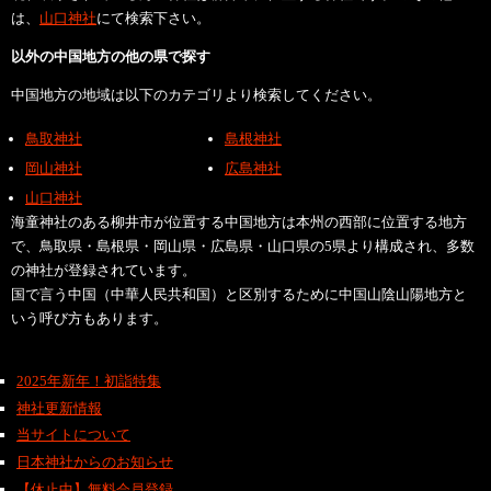
は、
山口神社
にて検索下さい。
以外の中国地方の他の県で探す
中国地方の地域は以下のカテゴリより検索してください。
鳥取神社
島根神社
岡山神社
広島神社
山口神社
海童神社のある柳井市が位置する中国地方は本州の西部に位置する地方
で、鳥取県・島根県・岡山県・広島県・山口県の5県より構成され、多数
の神社が登録されています。
国で言う中国（中華人民共和国）と区別するために中国山陰山陽地方と
いう呼び方もあります。
2025年新年！初詣特集
神社更新情報
当サイトについて
日本神社からのお知らせ
【休止中】無料会員登録