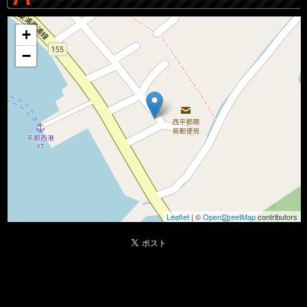
+
−
Leaflet
| ©
OpenStreetMap
contributors