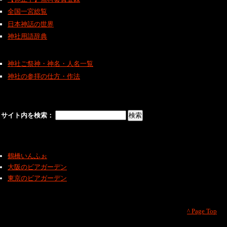
全国一宮総覧
日本神話の世界
神社用語辞典
神社ご祭神・神名・人名一覧
神社の参拝の仕方・作法
サイト内を検索：
鶴橋いんふぉ
大阪のビアガーデン
東京のビアガーデン
^ Page Top