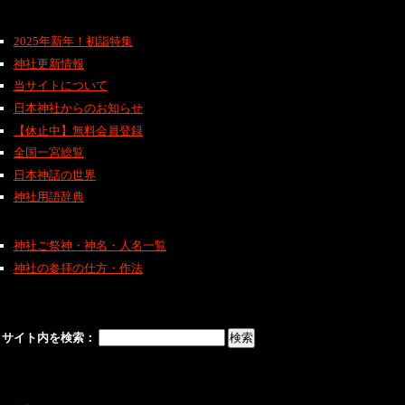
2025年新年！初詣特集
神社更新情報
当サイトについて
日本神社からのお知らせ
【休止中】無料会員登録
全国一宮総覧
日本神話の世界
神社用語辞典
神社ご祭神・神名・人名一覧
神社の参拝の仕方・作法
サイト内を検索：