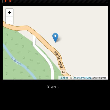
+
−
Leaflet
| ©
OpenStreetMap
contributors