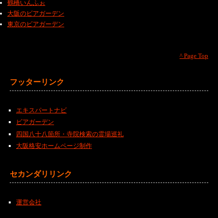
鶴橋いんふぉ
大阪のビアガーデン
東京のビアガーデン
^ Page Top
フッターリンク
エキスパートナビ
ビアガーデン
四国八十八箇所・寺院検索の霊場巡礼
大阪格安ホームページ制作
セカンダリリンク
運営会社