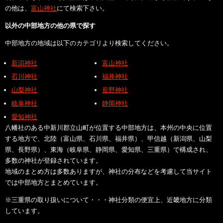
の他は、
富山神社
にて検索下さい。
以外の中部地方の他の県で探す
中部地方の地域は以下のカテゴリより検索してください。
新潟神社
富山神社
石川神社
福井神社
山梨神社
長野神社
岐阜神社
静岡神社
愛知神社
八幡社のある中新川郡立山町が位置する中部地方は、本州の中央に位置
する地方で、北陸（富山県、石川県、福井県）、甲信越（新潟県、山梨
県、長野県）、東海（岐阜県、静岡県、愛知県、三重県）で構成され、
多数の神社が登録されています。
地域のまとめ方は多数ありますが、神社の分布などを考慮して当サイト
では中部地方とまとめています。
※三重県の取り扱いについて・・・神社分類の便宜上、近畿地方に分類
しています。