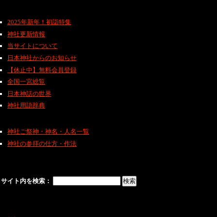
2025年新年！初詣特集
神社更新情報
当サイトについて
日本神社からのお知らせ
【休止中】無料会員登録
全国一宮総覧
日本神話の世界
神社用語辞典
神社ご祭神・神名・人名一覧
神社の参拝の仕方・作法
サイト内を検索：