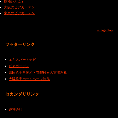
鶴橋いんふぉ
大阪のビアガーデン
東京のビアガーデン
^ Page Top
フッターリンク
エキスパートナビ
ビアガーデン
四国八十八箇所・寺院検索の霊場巡礼
大阪格安ホームページ制作
セカンダリリンク
運営会社