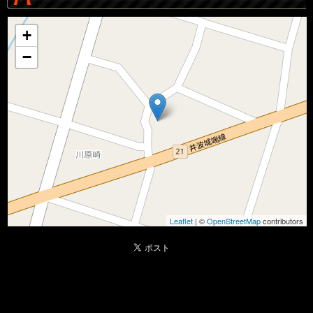
+
−
Leaflet
| ©
OpenStreetMap
contributors