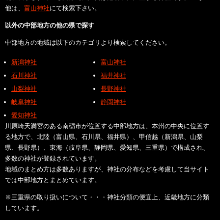
他は、
富山神社
にて検索下さい。
以外の中部地方の他の県で探す
中部地方の地域は以下のカテゴリより検索してください。
新潟神社
富山神社
石川神社
福井神社
山梨神社
長野神社
岐阜神社
静岡神社
愛知神社
川原崎天満宮のある南砺市が位置する中部地方は、本州の中央に位置す
る地方で、北陸（富山県、石川県、福井県）、甲信越（新潟県、山梨
県、長野県）、東海（岐阜県、静岡県、愛知県、三重県）で構成され、
多数の神社が登録されています。
地域のまとめ方は多数ありますが、神社の分布などを考慮して当サイト
では中部地方とまとめています。
※三重県の取り扱いについて・・・神社分類の便宜上、近畿地方に分類
しています。