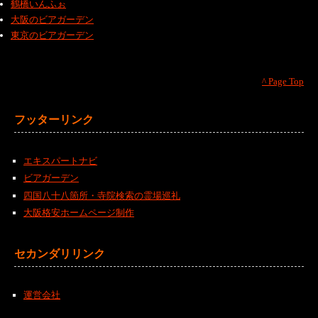
鶴橋いんふぉ
大阪のビアガーデン
東京のビアガーデン
^ Page Top
フッターリンク
エキスパートナビ
ビアガーデン
四国八十八箇所・寺院検索の霊場巡礼
大阪格安ホームページ制作
セカンダリリンク
運営会社