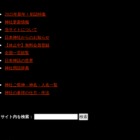
2025年新年！初詣特集
神社更新情報
当サイトについて
日本神社からのお知らせ
【休止中】無料会員登録
全国一宮総覧
日本神話の世界
神社用語辞典
神社ご祭神・神名・人名一覧
神社の参拝の仕方・作法
サイト内を検索：