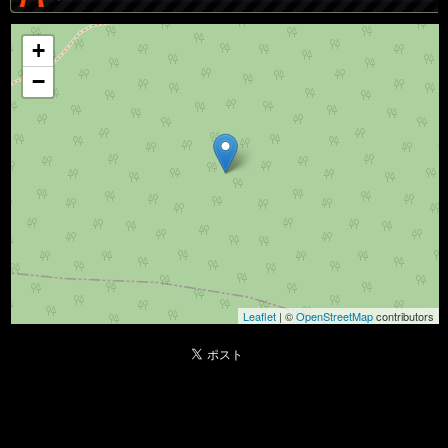
+
−
Leaflet
| ©
OpenStreetMap
contributors