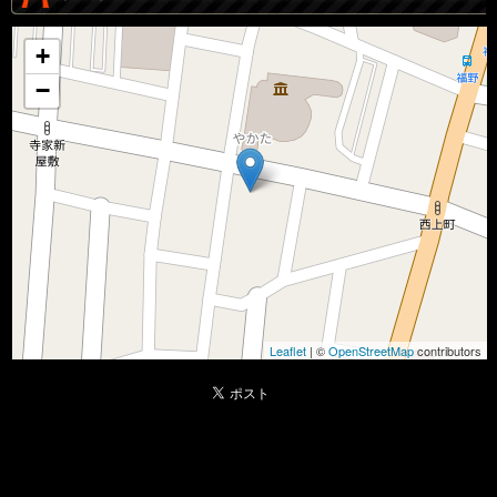
+
−
Leaflet
| ©
OpenStreetMap
contributors