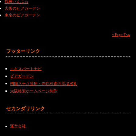
鶴橋いんふぉ
大阪のビアガーデン
東京のビアガーデン
^ Page Top
フッターリンク
エキスパートナビ
ビアガーデン
四国八十八箇所・寺院検索の霊場巡礼
大阪格安ホームページ制作
セカンダリリンク
運営会社