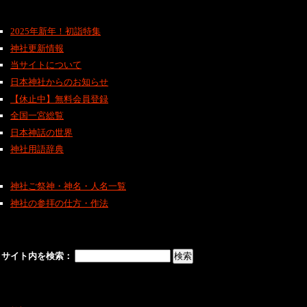
2025年新年！初詣特集
神社更新情報
当サイトについて
日本神社からのお知らせ
【休止中】無料会員登録
全国一宮総覧
日本神話の世界
神社用語辞典
神社ご祭神・神名・人名一覧
神社の参拝の仕方・作法
サイト内を検索：