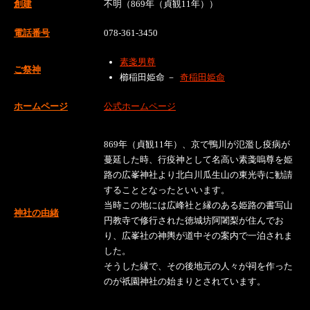
創建
不明（869年（貞観11年））
電話番号
078-361-3450
素戔男尊
ご祭神
櫛稲田姫命 －
奇稲田姫命
ホームページ
公式ホームページ
869年（貞観11年）、京で鴨川が氾濫し疫病が
蔓延した時、行疫神として名高い素戔嗚尊を姫
路の広峯神社より北白川瓜生山の東光寺に勧請
することとなったといいます。
当時この地には広峰社と縁のある姫路の書写山
神社の由緒
円教寺で修行された徳城坊阿闍梨が住んでお
り、広峯社の神輿が道中その案内で一泊されま
した。
そうした縁で、その後地元の人々が祠を作った
のが祇園神社の始まりとされています。