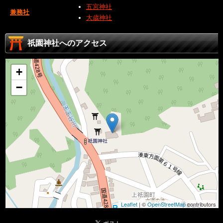
五宮神社
兼務社
大歳神社
祇園神社へのアクセス
+
−
Leaflet
| ©
OpenStreetMap
contributors