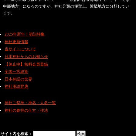
中部地方）になるのですが、神社分類の便宜上、近畿地方に分類してい
ます。
2025年新年！初詣特集
神社更新情報
当サイトについて
日本神社からのお知らせ
【休止中】無料会員登録
全国一宮総覧
日本神話の世界
神社用語辞典
神社ご祭神・神名・人名一覧
神社の参拝の仕方・作法
サイト内を検索：