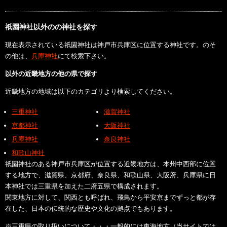
祇園神社以外のの神社を探す
現在表示されている祇園神社は神戸市兵庫区に位置する神社です。のそ
の他は、
兵庫神社
にて検索下さい。
以外の近畿地方の他の県で探す
近畿地方の地域は以下のカテゴリより検索してください。
三重神社
滋賀神社
京都神社
大阪神社
兵庫神社
奈良神社
和歌山神社
祇園神社のある神戸市兵庫区が位置する近畿地方は、本州中西部に位置
する地方で、滋賀県、京都府、奈良県、和歌山県、大阪府、兵庫県に日
本神社では三重県を加えた二府五県で構成されます。
関東地方に対して、関西とも呼ばれ、飛鳥から平安京までずっと都が存
在した、日本の伝統的な歴史や文化の拠点でもあります。
※三重県の取り扱いについて・・・一般的には東海地方（当サイトでは