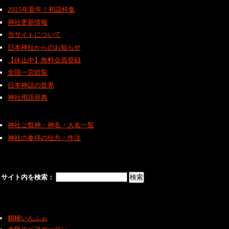
2025年新年！初詣特集
神社更新情報
当サイトについて
日本神社からのお知らせ
【休止中】無料会員登録
全国一宮総覧
日本神話の世界
神社用語辞典
神社ご祭神・神名・人名一覧
神社の参拝の仕方・作法
サイト内を検索：
鶴橋いんふぉ