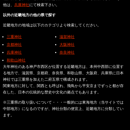
他は、
兵庫神社
にて検索下さい。
以外の近畿地方の他の県で探す
近畿地方の地域は以下のカテゴリより検索してください。
三重神社
滋賀神社
京都神社
大阪神社
兵庫神社
奈良神社
和歌山神社
大年神社のある神戸市西区が位置する近畿地方は、本州中西部に位置す
る地方で、滋賀県、京都府、奈良県、和歌山県、大阪府、兵庫県に日本
神社では三重県を加えた二府五県で構成されます。
関東地方に対して、関西とも呼ばれ、飛鳥から平安京までずっと都が存
在した、日本の伝統的な歴史や文化の拠点でもあります。
※三重県の取り扱いについて・・・一般的には東海地方（当サイトでは
中部地方）になるのですが、神社分類の便宜上、近畿地方に分類してい
ます。