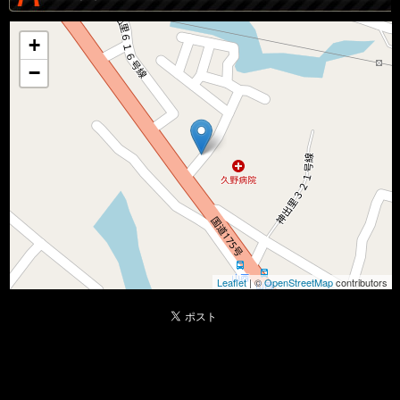
+
−
Leaflet
| ©
OpenStreetMap
contributors