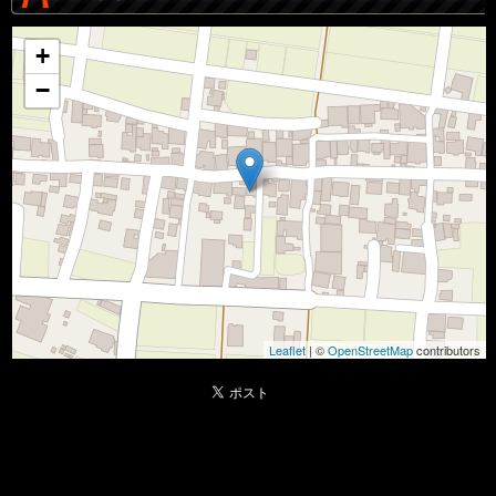
+
−
Leaflet
| ©
OpenStreetMap
contributors