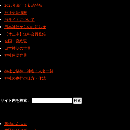
2025年新年！初詣特集
神社更新情報
当サイトについて
日本神社からのお知らせ
【休止中】無料会員登録
全国一宮総覧
日本神話の世界
神社用語辞典
神社ご祭神・神名・人名一覧
神社の参拝の仕方・作法
サイト内を検索：
鶴橋いんふぉ