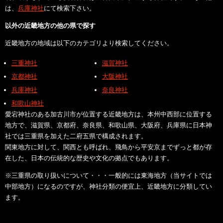
は、
兵庫神社
にて検索下さい。
以外の近畿地方の他の県で探す
近畿地方の地域は以下のカテゴリより検索してください。
三重神社
滋賀神社
京都神社
大阪神社
兵庫神社
奈良神社
和歌山神社
愛宕神社のある加古川市が位置する近畿地方は、本州中西部に位置する
地方で、滋賀県、京都府、奈良県、和歌山県、大阪府、兵庫県に日本神
社では三重県を加えた二府五県で構成されます。
関東地方に対して、関西とも呼ばれ、飛鳥から平安京までずっと都が存
在した、日本の伝統的な歴史や文化の拠点でもあります。
※三重県の取り扱いについて・・・一般的には東海地方（当サイトでは
中部地方）になるのですが、神社分類の便宜上、近畿地方に分類してい
ます。