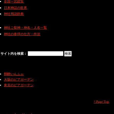
全国一宮総覧
日本神話の世界
神社用語辞典
神社ご祭神・神名・人名一覧
神社の参拝の仕方・作法
サイト内を検索：
鶴橋いんふぉ
大阪のビアガーデン
東京のビアガーデン
^ Page Top