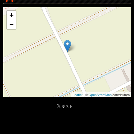
+
−
Leaflet
| ©
OpenStreetMap
contributors