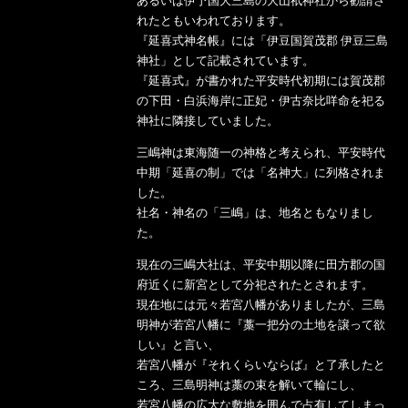
あるいは伊予国大三島の大山祇神社から勧請さ
れたともいわれております。
『延喜式神名帳』には「伊豆国賀茂郡 伊豆三島
神社」として記載されています。
『延喜式』が書かれた平安時代初期には賀茂郡
の下田・白浜海岸に正妃・伊古奈比咩命を祀る
神社に隣接していました。
三嶋神は東海随一の神格と考えられ、平安時代
中期「延喜の制」では「名神大」に列格されま
した。
社名・神名の「三嶋」は、地名ともなりまし
た。
現在の三嶋大社は、平安中期以降に田方郡の国
府近くに新宮として分祀されたとされます。
現在地には元々若宮八幡がありましたが、三島
明神が若宮八幡に『藁一把分の土地を譲って欲
しい』と言い、
若宮八幡が『それくらいならば』と了承したと
ころ、三島明神は藁の束を解いて輪にし、
若宮八幡の広大な敷地を囲んで占有してしまっ