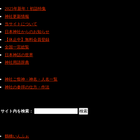
2025年新年！初詣特集
神社更新情報
当サイトについて
日本神社からのお知らせ
【休止中】無料会員登録
全国一宮総覧
日本神話の世界
神社用語辞典
神社ご祭神・神名・人名一覧
神社の参拝の仕方・作法
サイト内を検索：
鶴橋いんふぉ