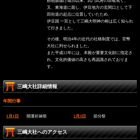
頼朝旗揚げ成功以来、武門武将の崇敬篤く、
又、東海道に面し、伊豆地方の玄関口として下
田街道の起点に位置していたため、
伊豆国 一宮として三嶋大明神の称は広く知られ
て行きました。
その後、明治4年の近代の社格制度では、官幣
大社に列せられました。
また平成12年には、本殿が重要文化財に指定さ
れ、文化的価値の高さも再認識されておりま
す。
三嶋大社詳細情報
年間行事
1月1日
開運祈祷祭
2月3日
節分祭
三嶋大社へのアクセス