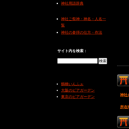
神社用語辞典
神社ご祭神・神名・人名一
覧
神社の参拝の仕方・作法
サイト内を検索：
鶴橋いんふぉ
大阪のビアガーデン
神社
東京のビアガーデン
所在