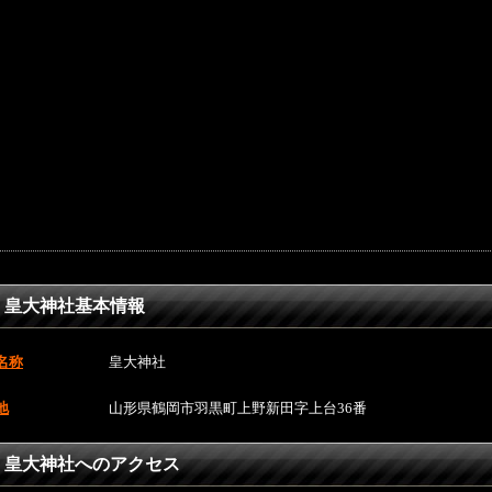
皇大神社基本情報
名称
皇大神社
地
山形県鶴岡市羽黒町上野新田字上台36番
皇大神社へのアクセス