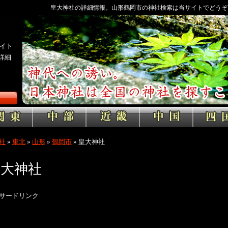
皇大神社の詳細情報。山形鶴岡市の神社検索は当サイトでどうぞ
イト
詳細
社
»
東北
»
山形
»
鶴岡市
»
皇大神社
皇大神社
サードリンク