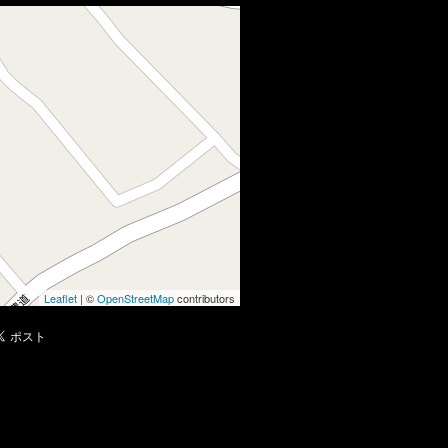
Leaflet
| ©
OpenStreetMap
contributors