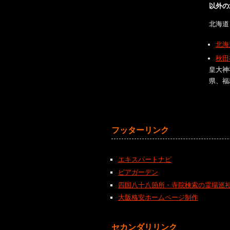
以外の
北海道
北海
秋田
皇大神
県、福
フッターリンク
エキスパートナビ
ビアガーデン
四国八十八箇所・寺院検索の霊場巡
大阪格安ホームページ制作
セカンダリリンク