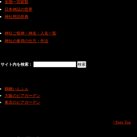
全国一宮総覧
日本神話の世界
神社用語辞典
神社ご祭神・神名・人名一覧
神社の参拝の仕方・作法
サイト内を検索：
鶴橋いんふぉ
大阪のビアガーデン
東京のビアガーデン
^ Page Top