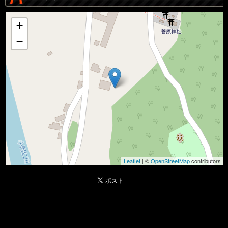
+
−
Leaflet
| ©
OpenStreetMap
contributors