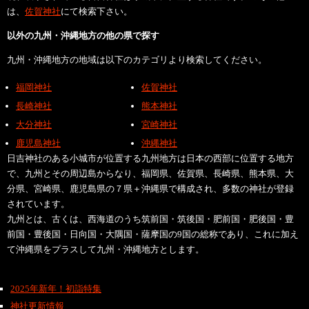
は、
佐賀神社
にて検索下さい。
以外の九州・沖縄地方の他の県で探す
九州・沖縄地方の地域は以下のカテゴリより検索してください。
福岡神社
佐賀神社
長崎神社
熊本神社
大分神社
宮崎神社
鹿児島神社
沖縄神社
日吉神社のある小城市が位置する九州地方は日本の西部に位置する地方
で、九州とその周辺島からなり、福岡県、佐賀県、長崎県、熊本県、大
分県、宮崎県、鹿児島県の７県＋沖縄県で構成され、多数の神社が登録
されています。
九州とは、古くは、西海道のうち筑前国・筑後国・肥前国・肥後国・豊
前国・豊後国・日向国・大隅国・薩摩国の9国の総称であり、これに加え
て沖縄県をプラスして九州・沖縄地方とします。
2025年新年！初詣特集
神社更新情報