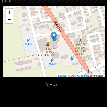
+
−
Leaflet
| ©
OpenStreetMap
contributors