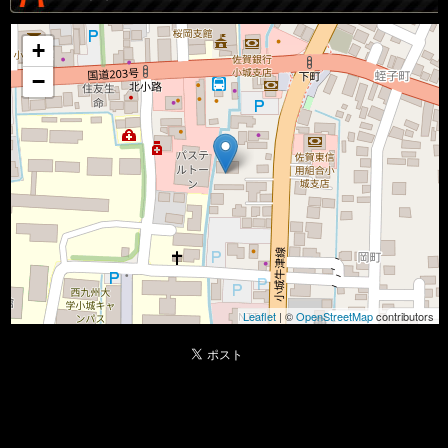
+
−
Leaflet
| ©
OpenStreetMap
contributors