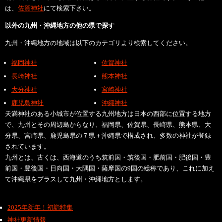
は、
佐賀神社
にて検索下さい。
以外の九州・沖縄地方の他の県で探す
九州・沖縄地方の地域は以下のカテゴリより検索してください。
福岡神社
佐賀神社
長崎神社
熊本神社
大分神社
宮崎神社
鹿児島神社
沖縄神社
天満神社のある小城市が位置する九州地方は日本の西部に位置する地方
で、九州とその周辺島からなり、福岡県、佐賀県、長崎県、熊本県、大
分県、宮崎県、鹿児島県の７県＋沖縄県で構成され、多数の神社が登録
されています。
九州とは、古くは、西海道のうち筑前国・筑後国・肥前国・肥後国・豊
前国・豊後国・日向国・大隅国・薩摩国の9国の総称であり、これに加え
て沖縄県をプラスして九州・沖縄地方とします。
2025年新年！初詣特集
神社更新情報