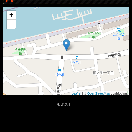
+
−
Leaflet
| ©
OpenStreetMap
contributors