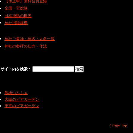
【休止中】無料会員登録
全国一宮総覧
日本神話の世界
神社用語辞典
神社ご祭神・神名・人名一覧
神社の参拝の仕方・作法
サイト内を検索：
鶴橋いんふぉ
大阪のビアガーデン
東京のビアガーデン
^ Page Top