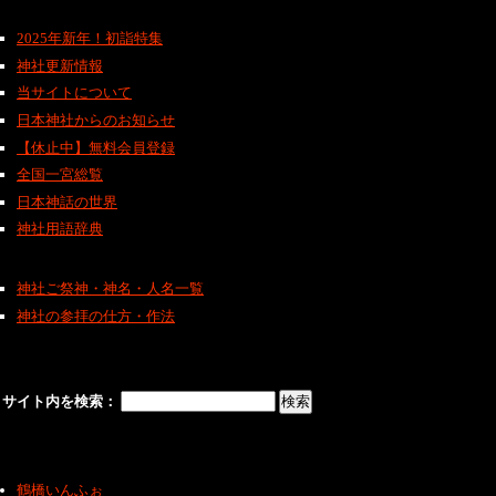
2025年新年！初詣特集
神社更新情報
当サイトについて
日本神社からのお知らせ
【休止中】無料会員登録
全国一宮総覧
日本神話の世界
神社用語辞典
神社ご祭神・神名・人名一覧
神社の参拝の仕方・作法
サイト内を検索：
鶴橋いんふぉ