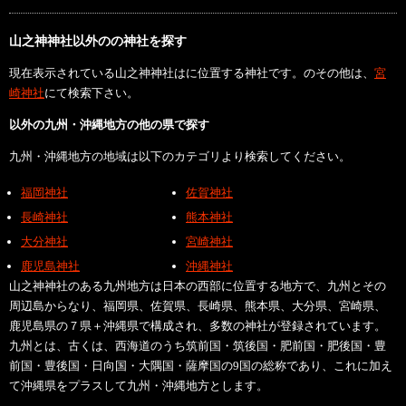
山之神神社以外のの神社を探す
現在表示されている山之神神社はに位置する神社です。のその他は、
宮
崎神社
にて検索下さい。
以外の九州・沖縄地方の他の県で探す
九州・沖縄地方の地域は以下のカテゴリより検索してください。
福岡神社
佐賀神社
長崎神社
熊本神社
大分神社
宮崎神社
鹿児島神社
沖縄神社
山之神神社のある九州地方は日本の西部に位置する地方で、九州とその
周辺島からなり、福岡県、佐賀県、長崎県、熊本県、大分県、宮崎県、
鹿児島県の７県＋沖縄県で構成され、多数の神社が登録されています。
九州とは、古くは、西海道のうち筑前国・筑後国・肥前国・肥後国・豊
前国・豊後国・日向国・大隅国・薩摩国の9国の総称であり、これに加え
て沖縄県をプラスして九州・沖縄地方とします。