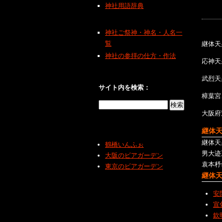
神社用語辞典
神社ご祭神・神名・人名一
覧
継体天
神社の参拝の仕方・作法
応神天
武烈天
サイト内を検索：
樟葉宮
大阪府
継体
継体天
鶴橋いんふぉ
男大迹
大阪のビアガーデン
袁本杼
東京のビアガーデン
継体
安
宣
欽