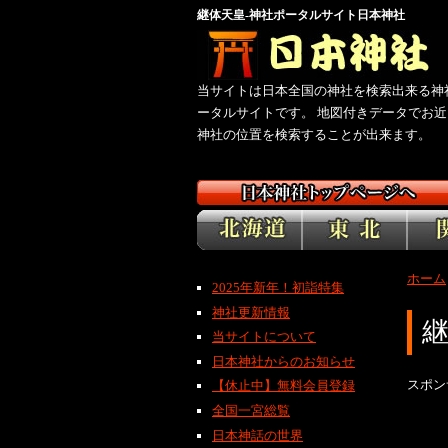
継体天皇-神社ポータルサイト日本神社
当サイトは日本全国の神社を検索出来る神
ータルサイトです。 地図付きデータでお近
神社の位置を検索することが出来ます。
ホーム
2025年新年！初詣特集
神社更新情報
当サイトについて
日本神社からのお知らせ
スポン
【休止中】無料会員登録
全国一宮総覧
日本神話の世界