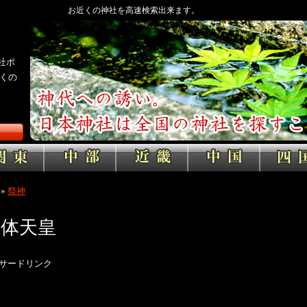
お近くの神社を高速検索出来ます。
社ポ
くの
»
祭神
継体天皇
サードリンク