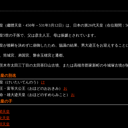
皇（繼體天皇・450年－531年3月12日）は、日本の第26代天皇（在位期間：50
皇5世の子孫で、父は彦主人王、母は振媛とされています。
皇が後嗣を決めずに崩御したため、協議の結果、男大迹王をお迎えすること
、筒城宮、弟国宮、磐余玉穂宮と遷都。
茨木市太田三丁目の太田茶臼山古墳、または高槻市郡家新町の今城塚古墳が
天皇の別名
皇（けいたいてんのう）
け
王・富等大公王（おほどのおおきみ）
お
命・雄大迹天皇（おほどのすめらみこと）
お
天皇の子
閑天皇
化天皇
明天皇