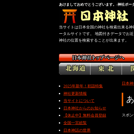
あけましておめでとうございます。-神社ポー
社
当サイトは日本全国の神社を検索出来る神
ータルサイトです。 地図付きデータでお近
神社の位置を検索することが出来ます。
日本神
2025年新年！初詣特集
神社更新情報
当サイトについて
日本神社からのお知らせ
スポン
【休止中】無料会員登録
全国一宮総覧
日本神話の世界