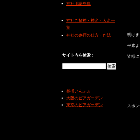
神社用語辞典
神社ご祭神・神名・人名一
覧
明けま
神社の参拝の仕方・作法
平素よ
サイト内を検索：
皆様に
鶴橋いんふぉ
大阪のビアガーデン
東京のビアガーデン
スポン