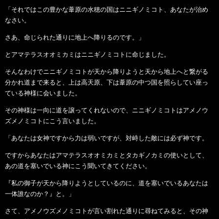
「それではこの豊かな葦原の水穂の国はニニギノミコト、あなたが治め
なさい。
さあ、命じられた通りに地上へ降りるのです。」
とアマテラスオオミカミはニニギノミコトに命じました。
そんなわけでニニギノミコトが天から降りようと天から地上へと繋がる
分かれ道まで来ると、上は高天原、下は葦原の中つ国を照らしてい座っ
ている神様に会いました。
その神様は一向に道を譲ってくれないので、ニニギノミコトはアメノウ
ズメノミコトにこう言いました。
「あなたは女神ですから力は弱いですが、対峙した敵には必ず神です。
ですからあなたはアマテラスオオミカミとタカギノカミの使いとして、
あの道を塞いでいる神にこう聞いてきてください。
『私の御子が天から降りようとしているのに、道を塞いでいるあなたは
一体誰なのか？』と。」
さて、アメノウズメノミコトが言い割れた通りに尋ねてみると、その神