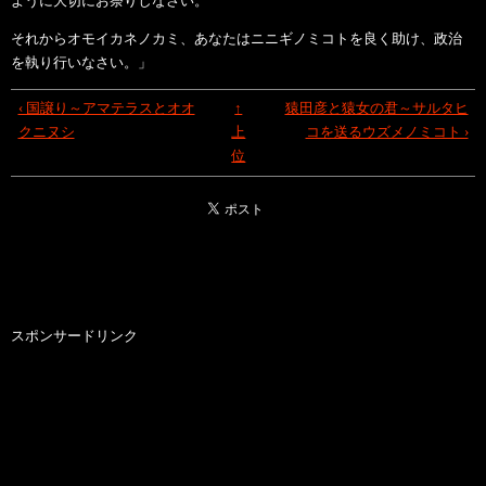
ように大切にお祭りしなさい。
それからオモイカネノカミ、あなたはニニギノミコトを良く助け、政治
を執り行いなさい。」
‹ 国譲り～アマテラスとオオ
↑
猿田彦と猿女の君～サルタヒ
クニヌシ
上
コを送るウズメノミコト ›
位
スポンサードリンク