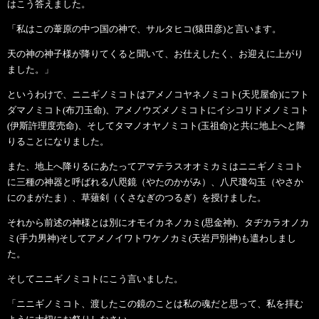
はこう答えました。
「私はこの葦原の中つ国の神で、サルタヒコ(猿田彦)と言います。
天の神の神子様が降りてくると聞いて、お仕えしたく、お迎えに上がり
ました。」
というわけで、ニニギノミコトはアメノコヤネノミコト(天児屋命)にフト
ダマノミコト(布刀玉命)、アメノウズメノミコトにイシコリドメノミコト
(伊斯許理度売命)、そしてタマノオヤノミコト(玉祖命)と共に地上へと降
りることになりました。
また、地上へ降りるにあたってアマテラスオオミカミはニニギノミコト
に三種の神器と呼ばれる八咫鏡（やたのかがみ）、八尺瓊勾玉（やさか
にのまがたま）、草薙剣（くさなぎのつるぎ）を授けました。
それから前述の神様とは別にオモイカネノカミ(思金神)、タヂカラオノカ
ミ(手力男神)そしてアメノイワトワケノカミ(天岩戸別神)も遣わしまし
た。
そしてニニギノミコトにこう言いました。
「ニニギノミコト、渡したこの鏡のことは私の魂だと思って、私を拝む