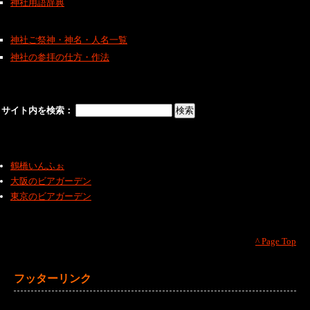
神社用語辞典
神社ご祭神・神名・人名一覧
神社の参拝の仕方・作法
サイト内を検索：
鶴橋いんふぉ
大阪のビアガーデン
東京のビアガーデン
^ Page Top
フッターリンク