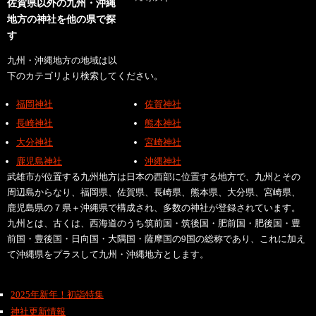
佐賀県以外の九州・沖縄
地方の神社を他の県で探
す
九州・沖縄地方の地域は以
下のカテゴリより検索してください。
福岡神社
佐賀神社
長崎神社
熊本神社
大分神社
宮崎神社
鹿児島神社
沖縄神社
武雄市が位置する九州地方は日本の西部に位置する地方で、九州とその
周辺島からなり、福岡県、佐賀県、長崎県、熊本県、大分県、宮崎県、
鹿児島県の７県＋沖縄県で構成され、多数の神社が登録されています。
九州とは、古くは、西海道のうち筑前国・筑後国・肥前国・肥後国・豊
前国・豊後国・日向国・大隅国・薩摩国の9国の総称であり、これに加え
て沖縄県をプラスして九州・沖縄地方とします。
2025年新年！初詣特集
神社更新情報