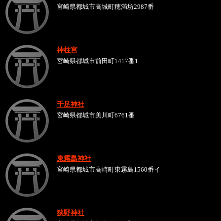
宮崎県都城市高城町穂満坊2987番
神柱宮
宮崎県都城市前田町1417番1
千足神社
宮崎県都城市美川町6761番
東霧島神社
宮崎県都城市高崎町東霧島1560番イ
狭野神社