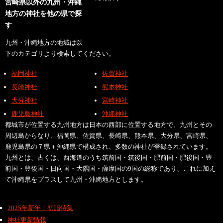
宮崎県以外の九州・沖縄
地方の神社を他の県で探
す
九州・沖縄地方の地域は以
下のカテゴリより検索してください。
福岡神社
佐賀神社
長崎神社
熊本神社
大分神社
宮崎神社
鹿児島神社
沖縄神社
都城市が位置する九州地方は日本の西部に位置する地方で、九州とその
周辺島からなり、福岡県、佐賀県、長崎県、熊本県、大分県、宮崎県、
鹿児島県の７県＋沖縄県で構成され、多数の神社が登録されています。
九州とは、古くは、西海道のうち筑前国・筑後国・肥前国・肥後国・豊
前国・豊後国・日向国・大隅国・薩摩国の9国の総称であり、これに加え
て沖縄県をプラスして九州・沖縄地方とします。
2025年新年！初詣特集
神社更新情報