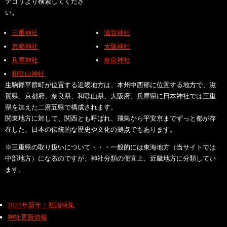
テゴリより検索してくださ
い。
三重神社
滋賀神社
京都神社
大阪神社
兵庫神社
奈良神社
和歌山神社
生駒郡平群町が位置する近畿地方は、本州中西部に位置する地方で、滋
賀県、京都府、奈良県、和歌山県、大阪府、兵庫県に日本神社では三重
県を加えた二府五県で構成されます。
関東地方に対して、関西とも呼ばれ、飛鳥から平安京までずっと都が存
在した、日本の伝統的な歴史や文化の拠点でもあります。
※三重県の取り扱いについて・・・一般的には東海地方（当サイトでは
中部地方）になるのですが、神社分類の便宜上、近畿地方に分類してい
ます。
2025年新年！初詣特集
神社更新情報