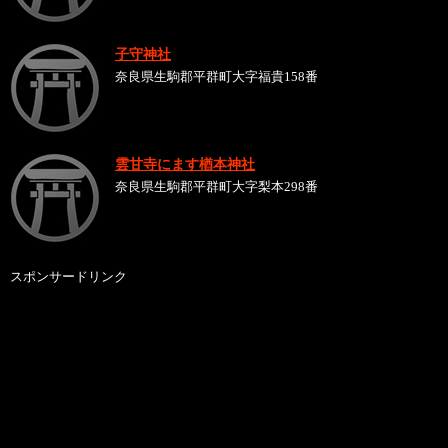
子守神社
奈良県生駒郡平群町大字福貴158番
雲甘寺にます楢本神社
奈良県生駒郡平群町大字梨本298番
スポンサードリンク