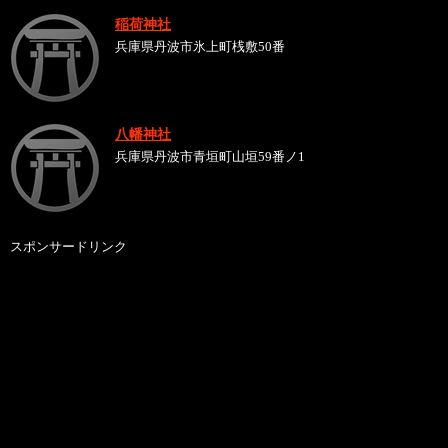
稲荷神社
兵庫県丹波市氷上町桟敷50番
八幡神社
兵庫県丹波市青垣町山垣59番ノ1
スポンサードリンク