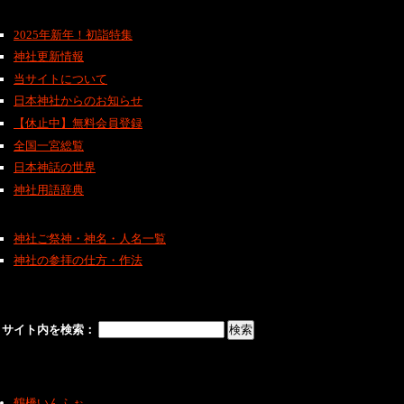
2025年新年！初詣特集
神社更新情報
当サイトについて
日本神社からのお知らせ
【休止中】無料会員登録
全国一宮総覧
日本神話の世界
神社用語辞典
神社ご祭神・神名・人名一覧
神社の参拝の仕方・作法
サイト内を検索：
鶴橋いんふぉ