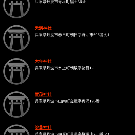
兵庫県丹波市青垣町稲土36番
天満神社
兵庫県丹波市春日町朝日字野ヶ市696番の1
大年神社
兵庫県丹波市氷上町朝坂字諸目1-1
賀茂神社
兵庫県丹波市山南町金屋字奥沢195番
譲葉神社
兵庫県丹波市柏原町見長字権現山280番ノ1