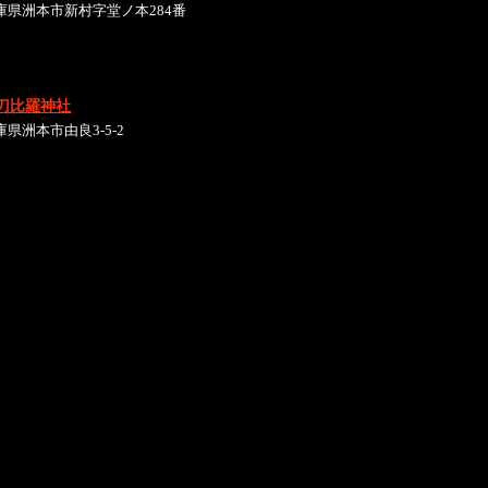
庫県洲本市新村字堂ノ本284番
刀比羅神社
庫県洲本市由良3-5-2