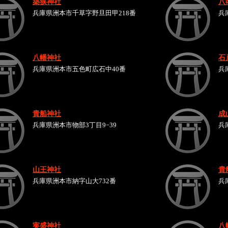
築狭神社
八
兵庫県洲本市千草字野旦田甲218番
兵
八幡神社
石
兵庫県洲本市五色町広石中40番
兵
貴船神社
成
兵庫県洲本市物部3丁目9−39
兵
山王神社
貴
兵庫県洲本市納字山大732番
兵
実盛神社
八