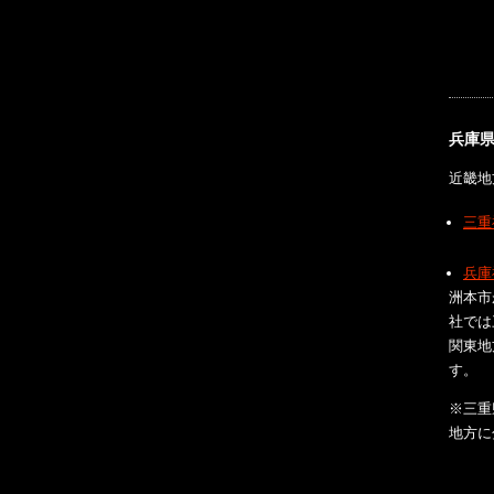
兵庫
近畿地
三重
兵庫
洲本市
社では
関東地
す。
※三重
地方に