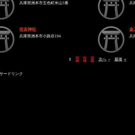
兵庫県洲本市五色町米山5番
兵
住吉神社
金
兵庫県洲本市小路谷194
兵
1
2
3
4
次へ
›
最後
»
サードリンク