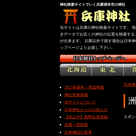
神社検索サイトでいく兵庫洲本市の神社
当サイトは兵庫の神社検索サイトです。 地
きデータでお近くの神社の位置を検索する
が出来ます。 兵庫以外で探す場合は日本神
ップページよりお探し下さい。
日本神
2025年新年！初詣特集
神社更新情報
当サイトについて
日本神社からのお知らせ
スポン
【休止中】無料会員登録
全国一宮総覧
日本神話の世界