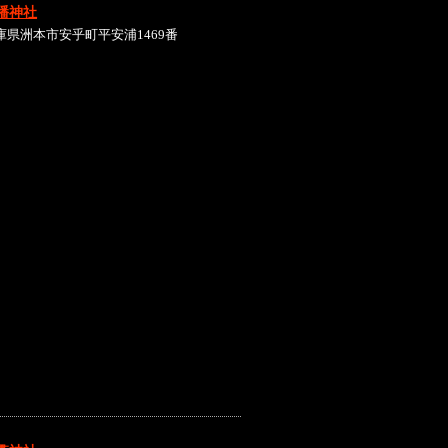
幡神社
庫県洲本市安乎町平安浦1469番