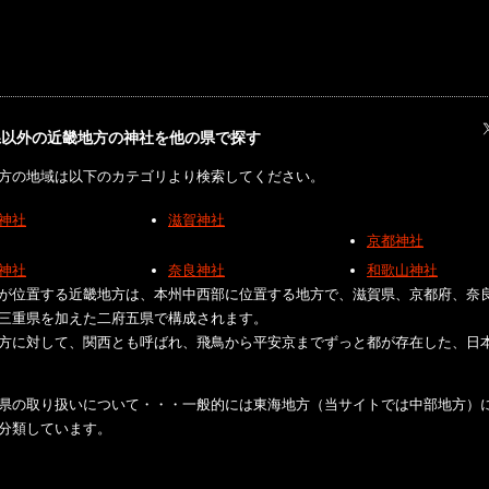
県以外の近畿地方の神社を他の県で探す
方の地域は以下のカテゴリより検索してください。
神社
滋賀神社
京都神社
神社
奈良神社
和歌山神社
が位置する近畿地方は、本州中西部に位置する地方で、滋賀県、京都府、奈
三重県を加えた二府五県で構成されます。
方に対して、関西とも呼ばれ、飛鳥から平安京までずっと都が存在した、日
県の取り扱いについて・・・一般的には東海地方（当サイトでは中部地方）
分類しています。