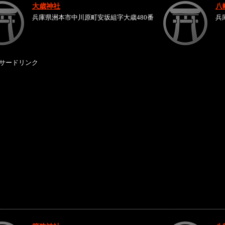
大歳神社
八
兵庫県洲本市中川原町安坂組字大歳480番
兵
サードリンク