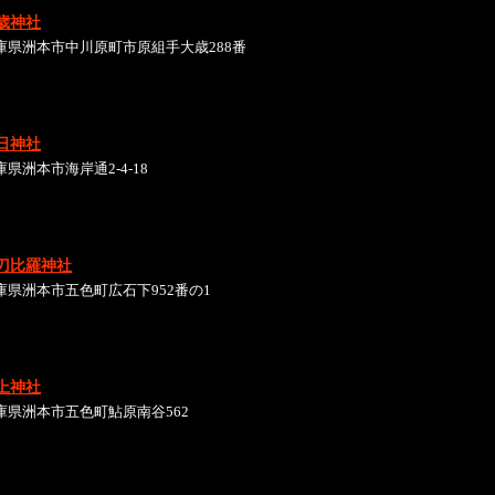
歳神社
庫県洲本市中川原町市原組手大歳288番
日神社
庫県洲本市海岸通2-4-18
刀比羅神社
庫県洲本市五色町広石下952番の1
上神社
庫県洲本市五色町鮎原南谷562