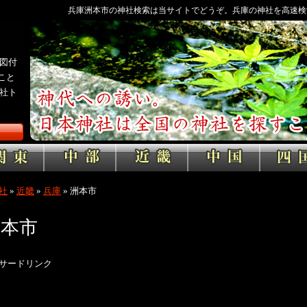
兵庫洲本市の神社検索は当サイトでどうぞ。兵庫の神社を高速検
図付
こと
社ト
社
»
近畿
»
兵庫
»
洲本市
洲本市
サードリンク