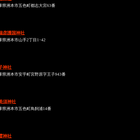
庫県洲本市五色町都志大宮63番
瑞彦護国神社
庫県洲本市山手2丁目1−42
子神社
庫県洲本市安乎町宮野原字王子943番
美須神社
庫県洲本市五色町鳥飼浦14番
霊神社