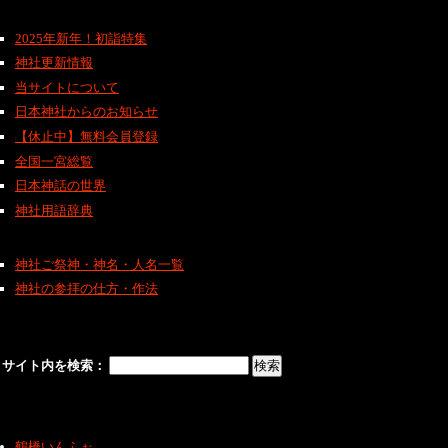
2025年新年！初詣特集
神社更新情報
当サイトについて
日本神社からのお知らせ
【休止中】無料会員登録
全国一宮総覧
日本神話の世界
神社用語辞典
神社ご祭神・神名・人名一覧
神社の参拝の仕方・作法
サイト内を検索：
鶴橋いんふぉ