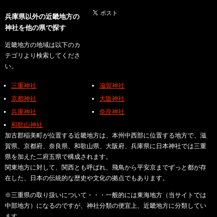
兵庫県以外の近畿地方の
神社を他の県で探す
近畿地方の地域は以下のカ
テゴリより検索してくださ
い。
三重神社
滋賀神社
京都神社
大阪神社
兵庫神社
奈良神社
和歌山神社
加古郡稲美町が位置する近畿地方は、本州中西部に位置する地方で、滋
賀県、京都府、奈良県、和歌山県、大阪府、兵庫県に日本神社では三重
県を加えた二府五県で構成されます。
関東地方に対して、関西とも呼ばれ、飛鳥から平安京までずっと都が存
在した、日本の伝統的な歴史や文化の拠点でもあります。
※三重県の取り扱いについて・・・一般的には東海地方（当サイトでは
中部地方）になるのですが、神社分類の便宜上、近畿地方に分類してい
ます。