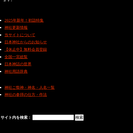
2025年新年！初詣特集
神社更新情報
当サイトについて
日本神社からのお知らせ
【休止中】無料会員登録
全国一宮総覧
日本神話の世界
神社用語辞典
神社ご祭神・神名・人名一覧
神社の参拝の仕方・作法
サイト内を検索：