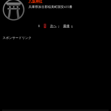
八坂神社
兵庫県加古郡稲美町国安435番
1
2
次へ
›
最後
»
スポンサードリンク