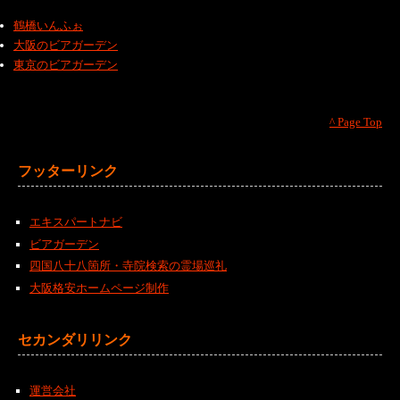
鶴橋いんふぉ
大阪のビアガーデン
東京のビアガーデン
^ Page Top
フッターリンク
エキスパートナビ
ビアガーデン
四国八十八箇所・寺院検索の霊場巡礼
大阪格安ホームページ制作
セカンダリリンク
運営会社