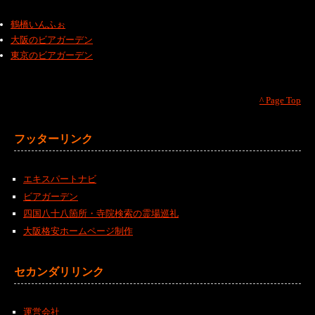
鶴橋いんふぉ
大阪のビアガーデン
東京のビアガーデン
^ Page Top
フッターリンク
エキスパートナビ
ビアガーデン
四国八十八箇所・寺院検索の霊場巡礼
大阪格安ホームページ制作
セカンダリリンク
運営会社