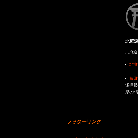
北海
北海道
北海
秋田
瀬棚郡
県の6
フッターリンク