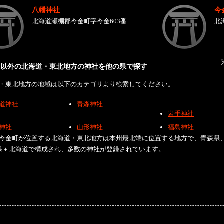
八幡神社
今
北海道瀬棚郡今金町字今金603番
北
道以外の北海道・東北地方の神社を他の県で探す
・東北地方の地域は以下のカテゴリより検索してください。
道神社
青森神社
岩手神社
神社
山形神社
福島神社
今金町が位置する北海道・東北地方は本州最北端に位置する地方で、青森県
県＋北海道で構成され、多数の神社が登録されています。