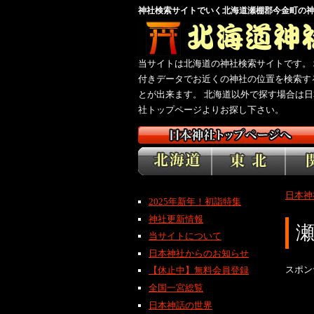
神社検索サイトでいく北海道瀬棚郡今金町の
当サイトは北海道の神社検索サイトです。 
付きデータでお近くの神社の位置を検索す
とが出来ます。 北海道以外で探す場合は日
社トップページよりお探し下さい。
日本神
2025年新年！初詣特集
神社更新情報
当サイトについて
日本神社からのお知らせ
スポン
【休止中】無料会員登録
全国一宮総覧
日本神話の世界