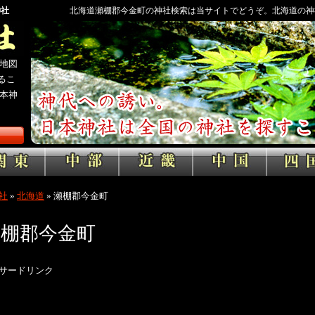
神社
北海道瀬棚郡今金町の神社検索は当サイトでどうぞ。北海道の神
地図
るこ
本神
社
»
北海道
»
瀬棚郡今金町
瀬棚郡今金町
サードリンク