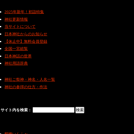
2025年新年！初詣特集
神社更新情報
当サイトについて
日本神社からのお知らせ
【休止中】無料会員登録
全国一宮総覧
日本神話の世界
神社用語辞典
神社ご祭神・神名・人名一覧
神社の参拝の仕方・作法
サイト内を検索：
鶴橋いんふぉ