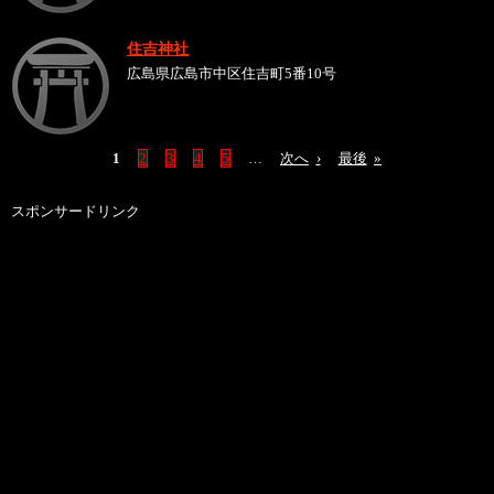
住吉神社
広島県広島市中区住吉町5番10号
1
2
3
4
5
…
次へ
›
最後
»
スポンサードリンク