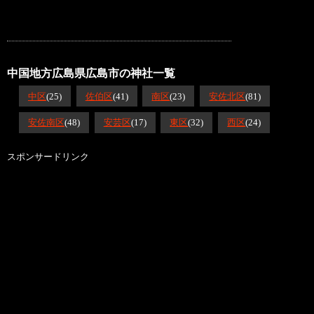
中国地方広島県広島市の神社一覧
中区
(25)
佐伯区
(41)
南区
(23)
安佐北区
(81)
安佐南区
(48)
安芸区
(17)
東区
(32)
西区
(24)
スポンサードリンク