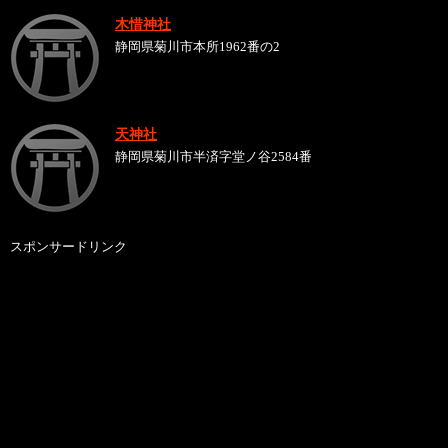
木惜神社
静岡県菊川市本所1962番の2
天神社
静岡県菊川市半済字堂ノ谷2584番
スポンサードリンク