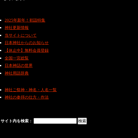
2025年新年！初詣特集
神社更新情報
当サイトについて
日本神社からのお知らせ
【休止中】無料会員登録
全国一宮総覧
日本神話の世界
神社用語辞典
神社ご祭神・神名・人名一覧
神社の参拝の仕方・作法
サイト内を検索：