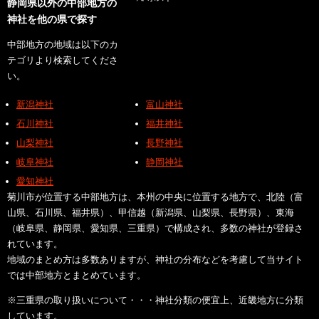
静岡県以外の中部地方の
神社を他の県で探す
中部地方の地域は以下のカ
テゴリより検索してくださ
い。
新潟神社
富山神社
石川神社
福井神社
山梨神社
長野神社
岐阜神社
静岡神社
愛知神社
菊川市が位置する中部地方は、本州の中央に位置する地方で、北陸（富
山県、石川県、福井県）、甲信越（新潟県、山梨県、長野県）、東海
（岐阜県、静岡県、愛知県、三重県）で構成され、多数の神社が登録さ
れています。
地域のまとめ方は多数ありますが、神社の分布などを考慮して当サイト
では中部地方とまとめています。
※三重県の取り扱いについて・・・神社分類の便宜上、近畿地方に分類
しています。