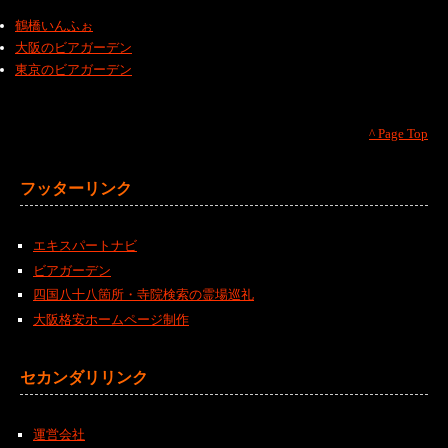
鶴橋いんふぉ
大阪のビアガーデン
東京のビアガーデン
^ Page Top
フッターリンク
エキスパートナビ
ビアガーデン
四国八十八箇所・寺院検索の霊場巡礼
大阪格安ホームページ制作
セカンダリリンク
運営会社