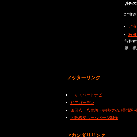
以外の
北海道
北海
秋田
熊野神
県、福
フッターリンク
エキスパートナビ
ビアガーデン
四国八十八箇所・寺院検索の霊場巡
大阪格安ホームページ制作
セカンダリリンク