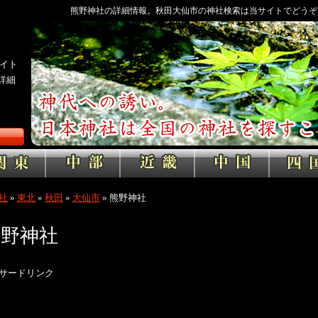
熊野神社の詳細情報。秋田大仙市の神社検索は当サイトでどうぞ
イト
詳細
社
»
東北
»
秋田
»
大仙市
»
熊野神社
熊野神社
サードリンク