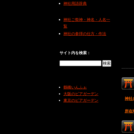
神社用語辞典
神社ご祭神・神名・人名一
覧
神社の参拝の仕方・作法
サイト内を検索：
鶴橋いんふぉ
大阪のビアガーデン
神社
東京のビアガーデン
所在