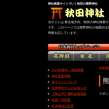
神社検索サイトでいく秋田の熊野神社
当サイトは 東北地方内、秋田の神社検索サ
です。このページでは熊野神社の地図付き
情報を記しています。
日本神
2025年新年！初詣特集
神社更新情報
当サイトについて
日本神社からのお知らせ
スポン
【休止中】無料会員登録
全国一宮総覧
日本神話の世界