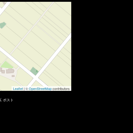
Leaflet
| ©
OpenStreetMap
contributors