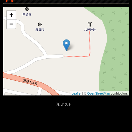
+
−
Leaflet
| ©
OpenStreetMap
contributors