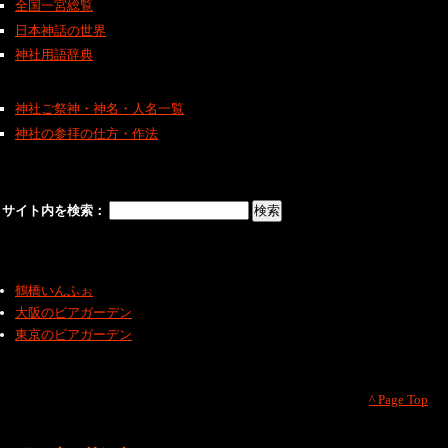
全国一宮総覧
日本神話の世界
神社用語辞典
神社ご祭神・神名・人名一覧
神社の参拝の仕方・作法
サイト内を検索：
鶴橋いんふぉ
大阪のビアガーデン
東京のビアガーデン
^ Page Top